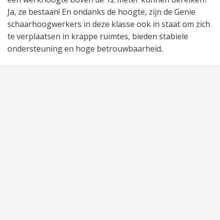
Ja, ze bestaan! En ondanks de hoogte, zijn de Genie
schaarhoogwerkers in deze klasse ook in staat om zich
te verplaatsen in krappe ruimtes, bieden stabiele
ondersteuning en hoge betrouwbaarheid.
Productiviteit verhogen in hoge ruimtes? Kies dan voor
de
GS 4047
schaarhoogwerker. Dankzij het vermogen,
is deze hoogwerker in staat op op volledige hoogte
ook te rijden. Bovendien is de Genie GS 4047 in staat
om zich te manoeuvreren tussen krappe ruimtes en
smalle gangpaden. Deze schaarhoogwerker heeft een
platformhoogte van 11,7 meter, waarmee
werkzaamheden tot ruim 13,5 meter uitgevoerd
kunnen worden. Perfect voor grote logistieke centra en
industriële omgevingen.