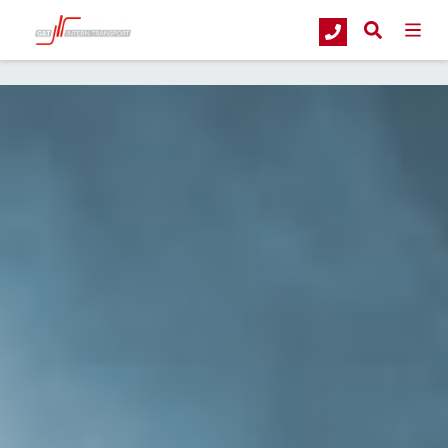
G&T Intern Transport
Blog
Dé perfecte schaarhoogwerker voor uw we