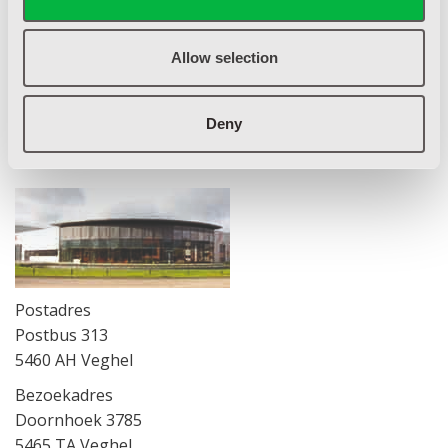
Geen onnodige telefonische wachttijden.
Allow selection
Deny
G&T INTERN TRANSPORT
Postadres
Postbus 313
5460 AH Veghel
Bezoekadres
Doornhoek 3785
5465 TA Veghel