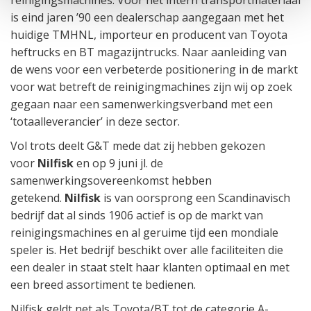
reinigingsmachines. Voor het intern transportmateriaal
is eind jaren ’90 een dealerschap aangegaan met het
huidige TMHNL, importeur en producent van Toyota
heftrucks en BT magazijntrucks. Naar aanleiding van
de wens voor een verbeterde positionering in de markt
voor wat betreft de reinigingmachines zijn wij op zoek
gegaan naar een samenwerkingsverband met een
‘totaalleverancier’ in deze sector.
Vol trots deelt G&T mede dat zij hebben gekozen
voor
Nilfisk
en op 9 juni jl. de
samenwerkingsovereenkomst hebben
getekend.
Nilfisk
is van oorsprong een Scandinavisch
bedrijf dat al sinds 1906 actief is op de markt van
reinigingsmachines en al geruime tijd een mondiale
speler is. Het bedrijf beschikt over alle faciliteiten die
een dealer in staat stelt haar klanten optimaal en met
een breed assortiment te bedienen.
Nilfisk geldt net als Toyota/BT tot de categorie A-