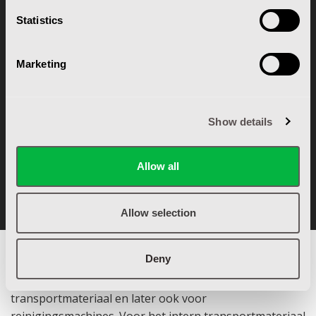
Statistics
Marketing
Show details
NIEUW DEALERSCHAP NILFISK
Allow all
Allow selection
Deny
G&T Intern Transport BV
, is al sinds begin jaren ’90
actief als locale leverancier voor intern
transportmateriaal en later ook voor