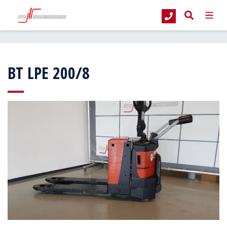
G&T Intern Transport
Occasions
Magazijntrucks
Elektrische palletwa
BT LPE 200/8