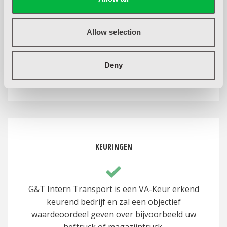
G&T Intern Transport biedt naast kopen of
Allow selection
huren ook verschillende mogelijkheden
interne transportmiddelen te leasen.
Deny
KEURINGEN
G&T Intern Transport is een VA-Keur erkend
keurend bedrijf en zal een objectief
waardeoordeel geven over bijvoorbeeld uw
heftruck of magazijntruck.