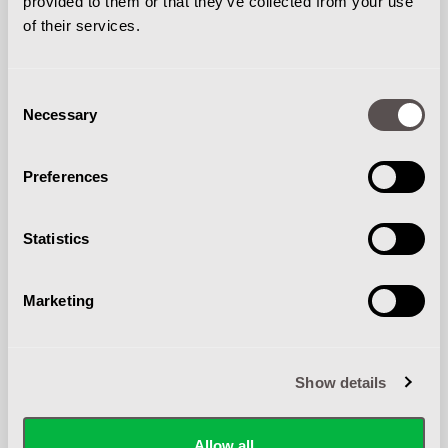
provided to them or that they’ve collected from your use
of their services.
REPARATIES
Consent
Necessary
Selection
Reparaties van interne transportmiddelen
Preferences
worden met zorg uitgevoerd door onze
monteurs met uitsluitend originele onderdelen.
Statistics
Marketing
Show details
LEASE
Allow all