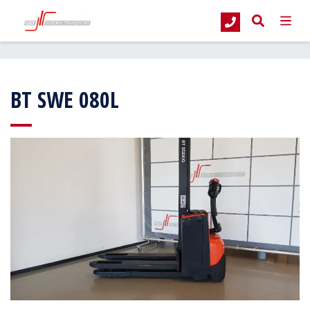
G&T Intern Transport
Occasions
Magazijntrucks
Elektrische stapelaar
BT SWE 080L