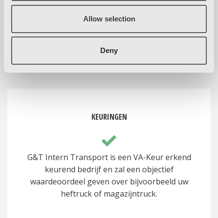
huren ook verschillende mogelijkheden
Allow selection
interne transportmiddelen te leasen.
Deny
KEURINGEN
G&T Intern Transport is een VA-Keur erkend
keurend bedrijf en zal een objectief
waardeoordeel geven over bijvoorbeeld uw
heftruck of magazijntruck.