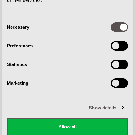
of their services.
REPARATIES
Consent
Necessary
Selection
Reparaties van interne transportmiddelen
worden met zorg uitgevoerd door onze
Preferences
monteurs met uitsluitend originele onderdelen.
Statistics
Marketing
LEASE
Show details
Allow all
G&T Intern Transport biedt naast kopen of