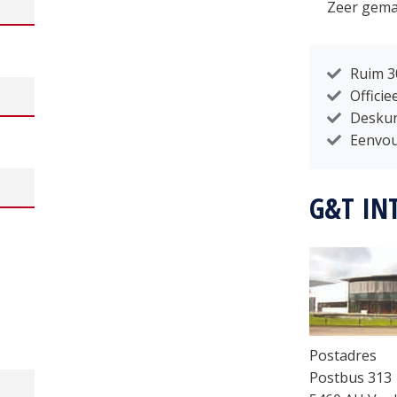
Zeer gemak
Ruim 3
Officie
Deskun
Eenvou
G&T IN
Postadres
Postbus 313