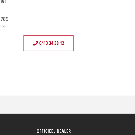
hel
3785
hel
0413 34 38 12
OFFICIEEL DEALER