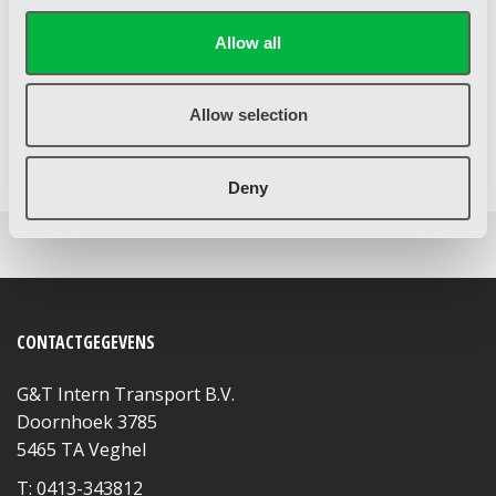
5460 AH Veghel
Bezoekadres
Allow all
Doornhoek 3785
5465 TA Veghel
Allow selection
0413 34 38 12
Deny
CONTACTGEGEVENS
G&T Intern Transport B.V.
Doornhoek 3785
5465 TA Veghel
T: 0413-343812