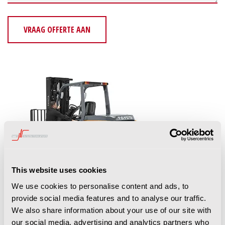
VRAAG OFFERTE AAN
This website uses cookies
We use cookies to personalise content and ads, to
TONERO (35 - 80)
provide social media features and to analyse our traffic.
We also share information about your use of our site with
Diesel en LPG heftrucks voor middelzwaar tot
our social media, advertising and analytics partners who