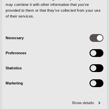
extreemzwaar werk.
may combine it with other information that you’ve
provided to them or that they’ve collected from your use
of their services.
Ruim 30 jaar ervaring
Officieel dealer
Consent
Deskundig advies
Necessary
Selection
Kopen - Lease - Occasion
Preferences
G&T INTERN TRANSPORT
Statistics
Marketing
Postadres
Show details
Postbus 313