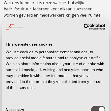
Wat ons kenmerkt is onze warme, huiselijke
bedrijfscultuur. Iedereen kent elkaar, successen
worden gevierd en medewerkers krijgen veel ruimte
om mee te denken en verantwoordelijkheid te nemen.
Bij ons wordt je niet gezien als nummer maar ben je
een belangrijk onderdeel van ons team. Mét
waardering, vertrouwen en een gezonde dosis
This website uses cookies
Brabantse nuchterheid.
We use cookies to personalise content and ads, to
WIJ BIEDEN / WAAR KUN JE OP REKENEN?
provide social media features and to analyse our traffic.
We also share information about your use of our site with
Bij G&T werk je in een informele organisatie met korte
our social media, advertising and analytics partners who
lijnen en veel ruimte voor eigen initiatief. Je kunt
may combine it with other information that you’ve
rekenen op:
provided to them or that they’ve collected from your use
of their services.
Een uitstekend salaris, afhankelijk van ervaring;
26 vakantiedagen, 13 ATV-dagen
8% vakantietoeslag, uitbetaald in mei
Consent
Een leaseauto, laptop en telefoon van de zaak;
Necessary
Selection