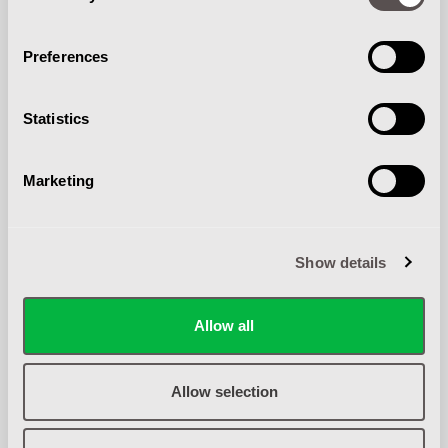
Flexibele werktijden;
Een goed pensioensregeling bij het PMT
Preferences
pensioenfonds
Jaarlijkse borrels, teamuitjes en feestjes
Natuurlijk de leukste collega’s waar werkplezier
Statistics
centraal staat!
Marketing
INTERESSE?
Ben jij klaar voor een nieuwe uitdaging? We zien graag
Show details
jouw motivatiebrief en CV tegemoet. Wil je meer weten?
Neem gerust contact op met Sanne van Grinsven, HRM,
via 0413-343812 of s.vangrinsven@gentheftrucks.nl.
Allow all
Acquisitie naar aanleiding van deze vacature wordt niet
op prijs gesteld. Ingestuurde cv’s van bureaus worden
Allow selection
niet in behandeling genomen.