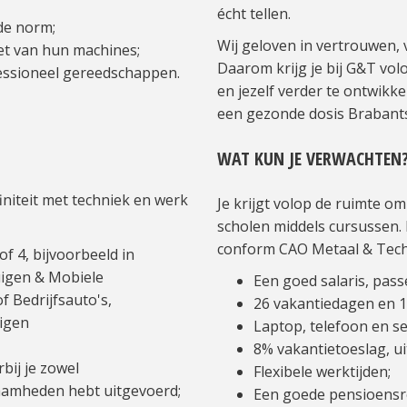
écht tellen.
de norm;
Wij geloven in vertrouwen,
et van hun machines;
Daarom krijg je bij G&T vol
ssioneel gereedschappen.
en jezelf verder te ontwikk
een gezonde dosis Brabants
WAT KUN JE VERWACHTEN
finiteit met techniek en werk
Je krijgt volop de ruimte om
scholen middels cursussen
conform CAO Metaal & Tech
f 4, bijvoorbeeld in
uigen & Mobiele
Een goed salaris, pass
f Bedrijfsauto's,
26 vakantiedagen en 
igen
Laptop, telefoon en se
8% vakantietoeslag, ui
bij je zowel
Flexibele werktijden;
aamheden hebt uitgevoerd;
Een goede pensioensr