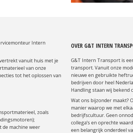
rvicemonteur Intern
OVER G&T INTERN TRANS
G&T Intern Transport is een 
 vertrekt vanuit huis met je
transport. Vanuit onze mode
ortmaterieel van onze
nieuwe en gebruikte heftru
specties tot het oplossen van
bedrijven door heel Nederla
Handling staan wij bekend o
Wat ons bijzonder maakt? On
manier waarop we met elkaa
nsportmaterieel, zoals
bedrijfscultuur. Geen onnod
andingsmotoren);
collega’s en oprechte waar
t de machine weer
een belangrijk onderdeel va