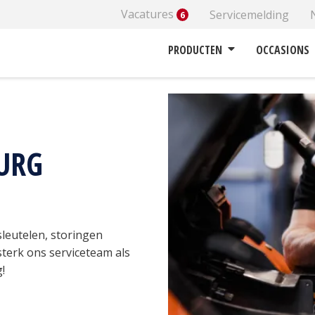
Vacatures
Servicemelding
6
urg
PRODUCTEN
OCCASIONS
URG
 sleutelen, storingen
sterk ons serviceteam als
!