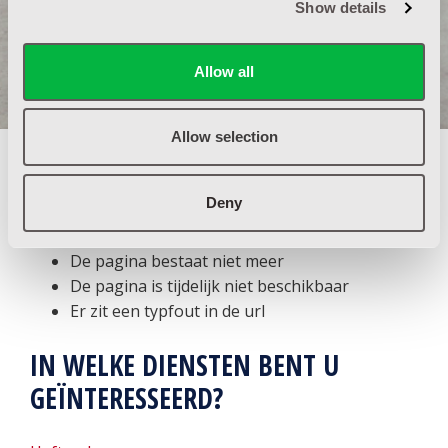
Show details
404 - PAGINA NIET GEVONDEN
Allow all
Allow selection
De pagina waar je naar op zoek bent hebben wij
niet kunnen vinden,
Deny
dit kan één van de volgende oorzaken hebben:
De pagina bestaat niet meer
De pagina is tijdelijk niet beschikbaar
Er zit een typfout in de url
IN WELKE DIENSTEN BENT U
GEÏNTERESSEERD?