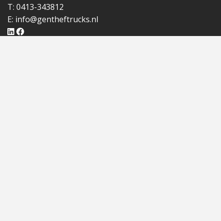
T: 0413-343812
E:
info@gentheftrucks.nl
ROUTE
Routebeschrijving
OPENINGSTIJDEN
Ma. t/m Vr. 07:00 - 17:00
Za. & Zo. Gesloten
KLANTENSERVICE
Garantie & retourbeleid
Betalingsvoorwaarden
Algemene voorwaarden