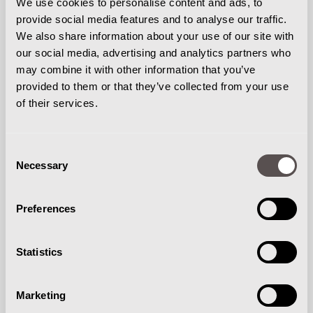
We use cookies to personalise content and ads, to
provide social media features and to analyse our traffic.
G&T Intern Transport biedt verschillende
We also share information about your use of our site with
servicepakketten aan om de levensduur van
our social media, advertising and analytics partners who
bijvoorbeeld uw heftruck of magazijntruck te
may combine it with other information that you’ve
provided to them or that they’ve collected from your use
verlengen.
of their services.
Consent
Necessary
Selection
Preferences
REPARATIES
Statistics
Reparaties van interne transportmiddelen
Marketing
worden met zorg uitgevoerd door onze