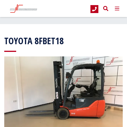
G&T Intern Transport
Occasions
Vorkheftrucks
Elektrische vorkheftr
TOYOTA 8FBET18