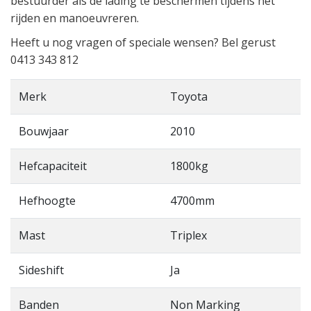
bestuurder als de lading te beschermen tijdens het
rijden en manoeuvreren.
Heeft u nog vragen of speciale wensen? Bel gerust
0413 343 812
Merk
Toyota
Bouwjaar
2010
Hefcapaciteit
1800kg
Hefhoogte
4700mm
Mast
Triplex
Sideshift
Ja
Banden
Non Marking