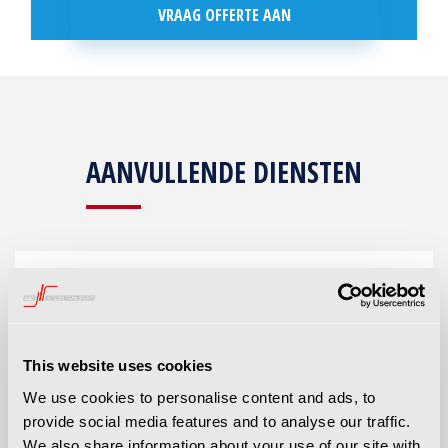
VRAAG OFFERTE AAN
AANVULLENDE DIENSTEN
ONDERHOUD
This website uses cookies
G&T Intern Transport biedt verschillende
We use cookies to personalise content and ads, to
servicepakketten aan om de levensduur van
provide social media features and to analyse our traffic.
bijvoorbeeld uw veeg- en schrobmachines te
We also share information about your use of our site with