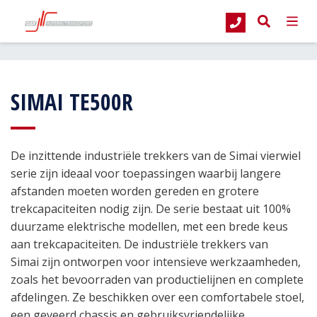
G&T Intern Transport
Producten
Industriële trekkers
Simai industrië
SIMAI TE500R
De inzittende industriële trekkers van de Simai vierwiel
serie zijn ideaal voor toepassingen waarbij langere
afstanden moeten worden gereden en grotere
trekcapaciteiten nodig zijn. De serie bestaat uit 100%
duurzame elektrische modellen, met een brede keus
aan trekcapaciteiten. De industriële trekkers van
Simai zijn ontworpen voor intensieve werkzaamheden,
zoals het bevoorraden van productielijnen en complete
afdelingen. Ze beschikken over een comfortabele stoel,
een geveerd chassis en gebruiksvriendelijke