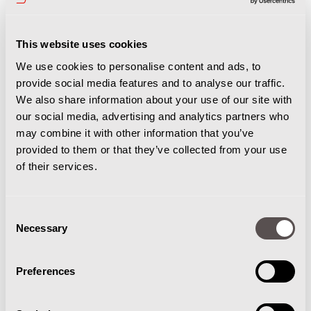
krijgt u audiovisueel bevestiging van de succesvolle
vergrendeling. Zonder af te stappen kunt u direct van
start en zelfs de aanhangers afkoppelen! Andere
This website uses cookies
vergrendelingen behoren ook tot de mogelijkheden.
We use cookies to personalise content and ads, to
Informeer naar de mogelijkheden!
provide social media features and to analyse our traffic.
We also share information about your use of our site with
our social media, advertising and analytics partners who
may combine it with other information that you’ve
provided to them or that they’ve collected from your use
of their services.
Consent
Necessary
Selection
Preferences