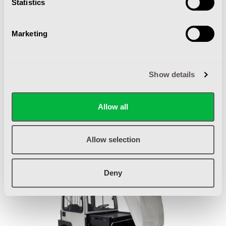
Statistics
DUURZAAM DESIGN
Marketing
De Simai TE trekkers vallen in een klasse waarbij ze een
andere dimensie aan trekkers geven. De enorme
Show details
capaciteiten worden nog verbluffender als er bij
verteld wordt dat de machines 100% elektrisch zijn en
dus bij kunnen dragen aan een beter milieu en uw CO2-
Allow all
uitstoot. Met de voertuig opbouw van deze trekkers
wordt elektrisch rijden wel heel aantrekkelijk!
Allow selection
Deny