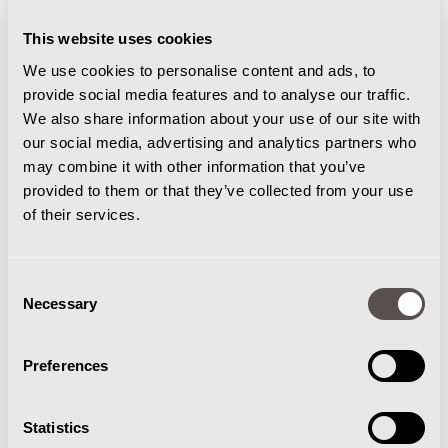
This website uses cookies
We use cookies to personalise content and ads, to
provide social media features and to analyse our traffic.
We also share information about your use of our site with
our social media, advertising and analytics partners who
may combine it with other information that you’ve
provided to them or that they’ve collected from your use
of their services.
BESTUURDERS PARAMETERS
Consent
Alle parameters kunnen op voorkeuren per bestuurder
Necessary
Selection
worden ingesteld, zoals verstelling, stuurgevoeligheid,
maximale snelheid en etc.
Preferences
Statistics