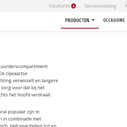
Vacatures
Servicemelding
6
Elektrische stapelaars
BT Staxio S-serie SSI
PRODUCTEN
OCCASIONS
estuurderscompartiment
De zijwaartse
chting verwisselt en langere
zorg voor dat bij het
echts het hoofd verdraait
al populair zijn in
 in combinatie met
m/h, hefcapaciteiten tot en