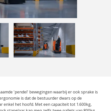
naamde 'pendel' bewegingen waarbij er ook sprake is
p ergonomie is dat de bestuurder dwars op de
ar enkel het hoofd. Met een capaciteit tot 1.600kg,
tock stapelaar kan men zelfs twee pallets van 800kg