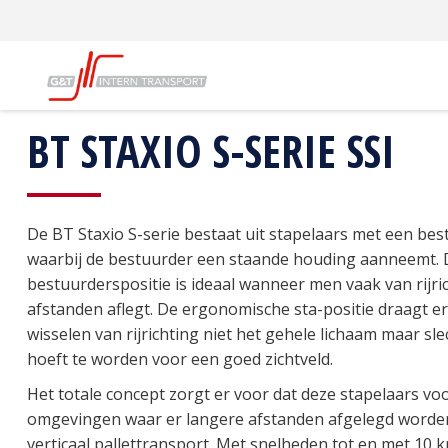
G&T Intern Transport
Producten
Magazijntrucks
BT STAXIO S-SERIE SSI
De BT Staxio S-serie bestaat uit stapelaars met een b
waarbij de bestuurder een staande houding aanneemt. 
bestuurderspositie is ideaal wanneer men vaak van rijri
afstanden aflegt. De ergonomische sta-positie draagt er 
wisselen van rijrichting niet het gehele lichaam maar sl
hoeft te worden voor een goed zichtveld.
Het totale concept zorgt er voor dat deze stapelaars voor
omgevingen waar er langere afstanden afgelegd worden
verticaal pallettransport. Met snelheden tot en met 10 k