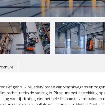
rochure
ntensief gebruik bij laden/lossen van vrachtwagens en zoge
llet rechtstreeks de stelling in. Pluspunt met betrekking o
eling van rij-richting niet het hele lichaam te verdraaien ma
 kan de truck vele pallets en lasten tillen. Met de Doubles