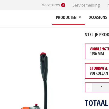
Vacatures
Servicemelding
6
Elektrische palletwagens
BT Tyro LHE 150
PRODUCTEN
OCCASIONS
STEL JE PR
VORKLENGT
1150 MM
STUURWIEL
VULKOLLAN
–
TOTAA