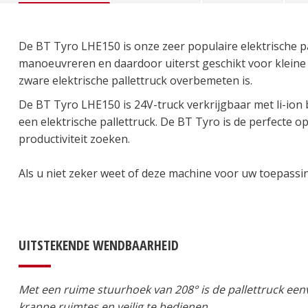
De BT Tyro LHE150 is onze zeer populaire elektrische p
manoeuvreren en daardoor uiterst geschikt voor kleine m
zware elektrische pallettruck overbemeten is.
De BT Tyro LHE150 is 24V-truck verkrijgbaar met li-ion ba
een elektrische pallettruck. De BT Tyro is de perfecte
productiviteit zoeken.
Als u niet zeker weet of deze machine voor uw toepassin
UITSTEKENDE WENDBAARHEID
Met een ruime stuurhoek van 208° is de pallettruck ee
krappe ruimtes en veilig te bedienen.