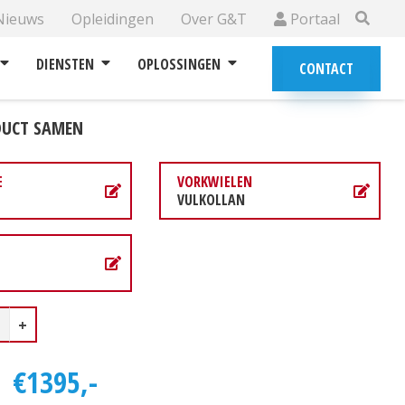
Nieuws
Opleidingen
Over G&T
Portaal
DIENSTEN
OPLOSSINGEN
CONTACT
ODUCT SAMEN
E
VORKWIELEN
VULKOLLAN
+
L
€1395,-